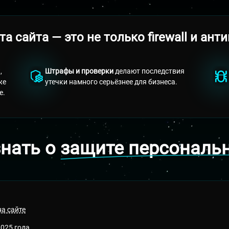
а сайта — это не только firewall и ант
,
Штрафы и проверки
делают последствия
же
утечки намного серьёзнее для бизнеса.
е.
знать о
защите персональ
а сайте
2025 года