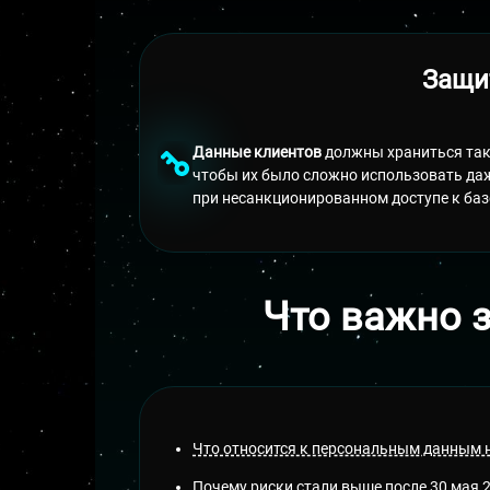
Защит
Данные клиентов
должны храниться так
чтобы их было сложно использовать да
при несанкционированном доступе к баз
Что важно 
Что относится к персональным данным н
Почему риски стали выше после 30 мая 