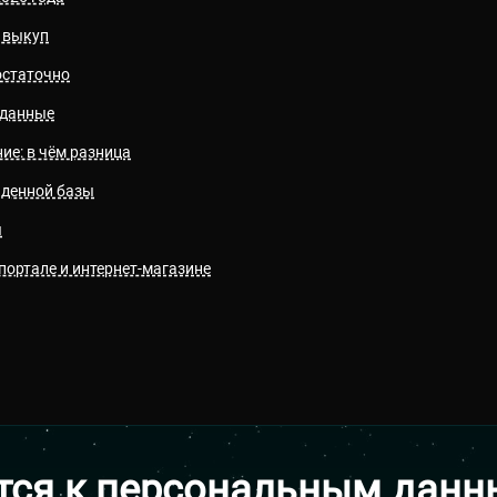
 выкуп
остаточно
 данные
ие: в чём разница
аденной базы
ы
портале и интернет-магазине
тся к персональным данн