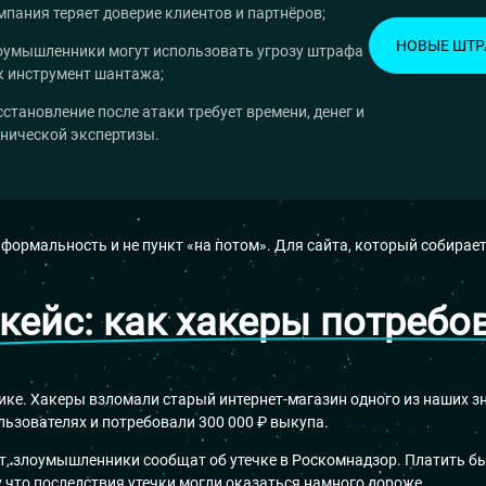
мпания теряет доверие клиентов и партнёров;
НОВЫЕ ШТ
оумышленники могут использовать угрозу штрафа
к инструмент шантажа;
сстановление после атаки требует времени, денег и
хнической экспертизы.
ормальность и не пункт «на потом». Для сайта, который собирает 
кейс: как хакеры потребо
ике. Хакеры взломали старый интернет-магазин одного из наших 
льзователях и потребовали 300 000 ₽ выкупа.
ит, злоумышленники сообщат об утечке в Роскомнадзор. Платить б
у что последствия утечки могли оказаться намного дороже.