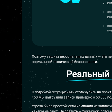
ко
зл
ка
во
те
Поэтому защита персональных данных — это не ф
нормальной технической безопасности.
Реальный 
С подобной ситуацией мы столкнулись на практ
450 МБ, выгрузили записи примерно о 50 000 по
Угроза была простой: если компания не заплат
хакеры не дают. Не платить — тоже риск, потом