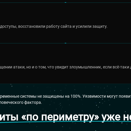
доступы, восстановили работу сайта и усилили защиту.
ении атаки, но и о том, что увидит злоумышленник, если всё-таки 
овременные системы не защищены на 100%. Уязвимости могут появит
еловеческого фактора.
иты «по периметру» уже н