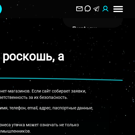
Портфолио
О Компании
 роскошь, а
Клиентам
Отзывы
Блог
Вакансии
ет-магазинов. Если сайт собирает заявки,
ветственность за их безопасность.
Контакты
я, телефон, email, адрес, паспортные данные,
Воронеж
ул. Пятницкого 40
изнеса утечка может означать не только
лоумышленников.