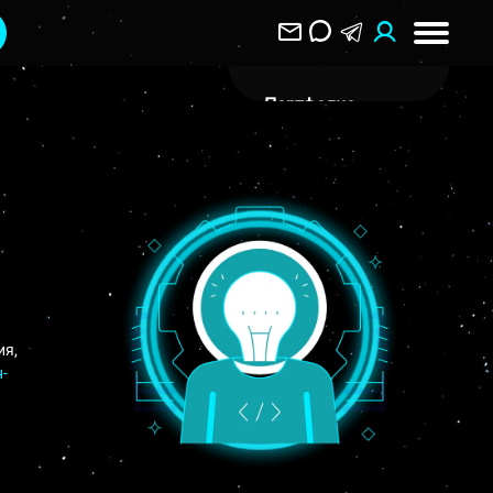
Портфолио
О Компании
Клиентам
Отзывы
Блог
Вакансии
ия,
Контакты
-
Воронеж
ул. Пятницкого 40