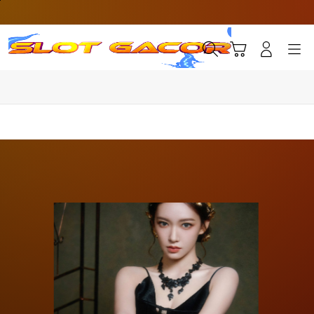
Skip
to
content
Cari
Troli
Login
Navigation
Buka Info Lebih Lanjut