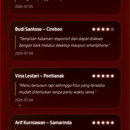
2026-07-05
Budi Santoso – Cirebon
★★★★☆
"Tampilan halaman responsif dan dapat diakses
dengan baik melalui desktop maupun smartphone."
2026-07-04
Vina Lestari – Pontianak
★★★★★
"Menu tersusun rapi sehingga fitur yang tersedia
mudah ditemukan tanpa perlu waktu lama."
2026-07-04
Arif Kurniawan – Samarinda
★★★★★