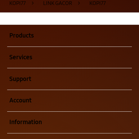
menjaga keamanan akun dengan menggunakan informasi
KOPI77
>
LINK GACOR
>
KOPI77
login yang bersifat pribadi.
Buka
Footer Navigation
Products
Buka
Services
Buka
Support
Buka
Account
Buka
Information
Buka