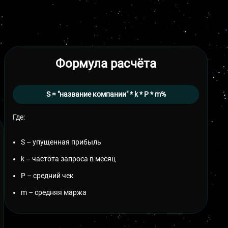
Формула расчёта
S = "название компании" * k * P * m%
Где:
S – упущенная прибыль
k – частота запроса в месяц
P – средний чек
m – средняя маржа