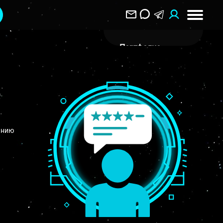
Портфолио
О Компании
Клиентам
Отзывы
Блог
анию
Вакансии
Контакты
Воронеж
ул. Пятницкого 40