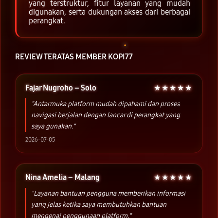
yang terstruktur, fitur layanan yang mudah
digunakan, serta dukungan akses dari berbagai
perangkat.
REVIEW TERATAS MEMBER KOPI77
Fajar Nugroho – Solo
★★★★★
"Antarmuka platform mudah dipahami dan proses
navigasi berjalan dengan lancar di perangkat yang
saya gunakan."
2026-07-05
Nina Amelia – Malang
★★★★★
"Layanan bantuan pengguna memberikan informasi
yang jelas ketika saya membutuhkan bantuan
mengenai penggunaan platform."