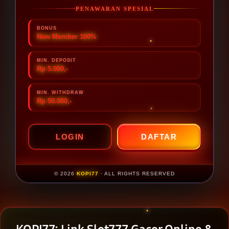
PENAWARAN SPESIAL
BONUS
New Member 100%
MIN. DEPOSIT
Rp 5.000,-
MIN. WITHDRAW
Rp 50.000,-
LOGIN
DAFTAR
© 2026
KOPI77
· ALL RIGHTS RESERVED
Layer Popup Close