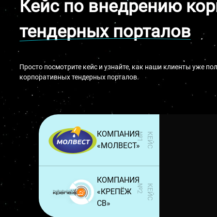
Кейс по внедрению ко
тендерных порталов
Просто посмотрите кейс и узнайте, как наши клиенты уже 
корпоративных тендерных порталов.
КОМПАНИЯ
1
К
Е
Й
С
№
«МОЛВЕСТ»
КОМПАНИЯ
2
К
Е
Й
С
№
«КРЕПЁЖ
СВ»