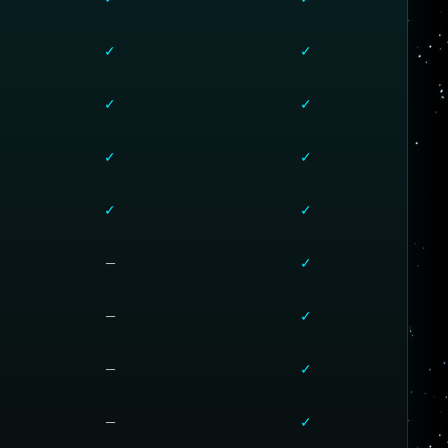
✓
✓
✓
✓
✓
✓
✓
✓
—
✓
—
✓
—
✓
—
✓