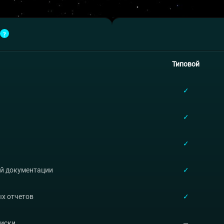
Типовой
✓
✓
✓
й документации
✓
ых отчетов
✓
писки
—