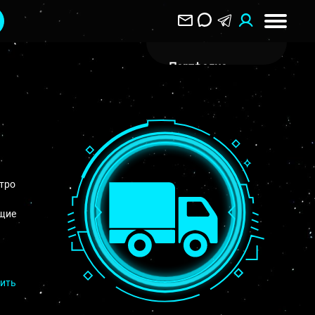
Портфолио
О Компании
Клиентам
Отзывы
Блог
стро
Вакансии
ющие
Контакты
Воронеж
зить
ул. Пятницкого 40