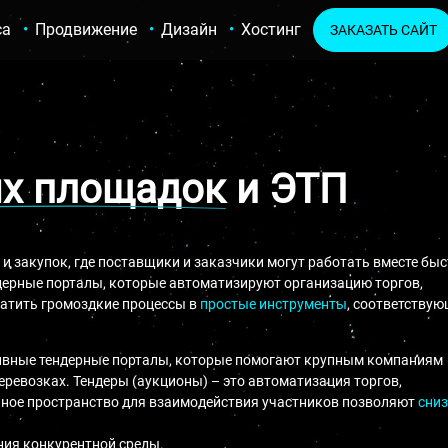
са
Продвижение
Дизайн
Хостинг
ЗАКАЗАТЬ САЙТ
ых площадок
и ЭТП
 и закупок, где поставщики и заказчики могут работать вместе бы
дерные порталы, которые автоматизируют организацию торгов,
ратить громоздкие процессы в
простые инструменты
, соответству
ивные тендерные порталы, которые помогают крупным компаниям
еревозках. Тендеры (аукционы) – это автоматизация торгов,
иное пространство для взаимодействия участников позволяют
сни
ния конкурентной среды.