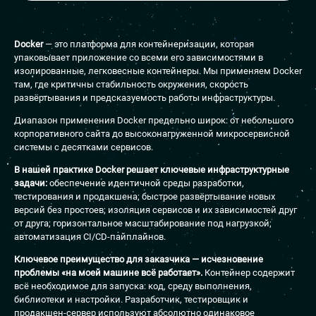
Docker
— это платформа для контейнеризации, которая
упаковывает приложение со всеми его зависимостями в
изолированные, легковесные контейнеры. Мы применяем Docker
там, где критичны стабильность окружения, скорость
развёртывания и предсказуемость работы инфраструктуры.
Диапазон применения Docker предельно широк: от небольшого
корпоративного сайта до высоконагруженной микросервисной
системы с десятками сервисов.
В нашей практике Docker решает ключевые инфраструктурные
задачи:
обеспечение идентичной среды разработки,
тестирования и продакшена; быстрое развёртывание новых
версий без простоев; изоляция сервисов и их зависимостей друг
от друга; горизонтальное масштабирование под нагрузкой;
автоматизация CI/CD-пайплайнов.
Ключевое преимущество для заказчика — исчезновение
проблемы «на моей машине всё работает».
Контейнер содержит
всё необходимое для запуска: код, среду выполнения,
библиотеки и настройки. Разработчик, тестировщик и
продакшен-сервер используют абсолютно одинаковое