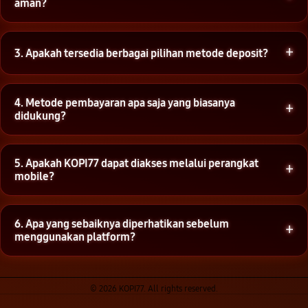
layanan tersebut, pengguna dapat menemukan berbagai
aman?
pilihan permainan, informasi mengenai fitur yang
tersedia, serta panduan penggunaan platform.
Gunakan alamat situs resmi yang masih aktif, pastikan
informasi akun dimasukkan dengan benar, dan hindari
+
3. Apakah tersedia berbagai pilihan metode deposit?
membagikan username maupun kata sandi kepada pihak
lain untuk membantu menjaga keamanan akun.
Metode transaksi dapat berbeda pada setiap platform.
Umumnya tersedia beberapa pilihan seperti transfer
4. Metode pembayaran apa saja yang biasanya
+
bank, QRIS, maupun dompet digital sehingga pengguna
didukung?
dapat memilih metode yang paling sesuai.
Banyak platform mendukung pembayaran melalui QRIS,
transfer bank seperti BCA, BRI, BNI, Mandiri, CIMB Niaga,
5. Apakah KOPI77 dapat diakses melalui perangkat
+
serta beberapa layanan dompet digital untuk
mobile?
memberikan kemudahan dalam bertransaksi.
Ya. Sebagian besar platform telah dioptimalkan untuk
perangkat Android, iPhone, tablet, maupun komputer
6. Apa yang sebaiknya diperhatikan sebelum
+
sehingga pengguna dapat mengakses layanan melalui
menggunakan platform?
browser tanpa perlu memasang aplikasi tambahan.
Sebelum menggunakan platform, disarankan untuk
membaca syarat dan ketentuan, memahami fitur yang
© 2026 KOPI77. All rights reserved.
tersedia, memilih metode transaksi yang sesuai, serta