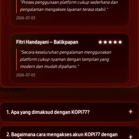
"Proses penggunaan platform cukup sederhana dan
pengalaman mengakses layanan terasa stabil."
2026-07-03
Fitri Handayani – Balikpapan
★★★★★
"Secara keseluruhan pengalaman menggunakan
platform cukup nyaman dengan tampilan yang
modern dan mudah dipahami."
2026-07-03
FAQ KOPI77
+
1. Apa yang dimaksud dengan KOPI77?
KOPI77 merupakan istilah yang sering digunakan untuk
merujuk pada platform permainan slot online. Melalui
2. Bagaimana cara mengakses akun KOPI77 dengan
+