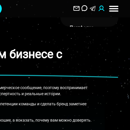
Портфолио
О Компании
м бизнесе с
Клиентам
Отзывы
Блог
Вакансии
ммерческое сообщение, поэтому воспринимает
спертность и реальные истории.
Контакты
мпетенции команды и сделать бренд заметнее
Воронеж
ул. Пятницкого 40
рошие, а показать, почему вам можно доверять.