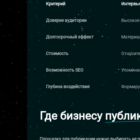
Критерий
Интервь
Доверие аудитории
Высокое 
Долгосрочный эффект
Материал
Стоимость
Относите
Возможность SEO
Упомина
Глубина воздействия
Формируе
Где бизнесу
публи
Площадку для публикации нужно выбирать не по 