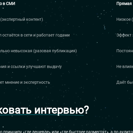
ю в СМИ
Прямая 
(экспертный контент)
Низкое 
 остаётся в сети и работает годами
Эффект 
льно невысокая (разовая публикация)
Постоян
ния и ссылки улучшают выдачу
Не влия
т мнение и экспертность
Даёт бы
ковать интервью
?
принципу «где дешевле» или «где быстрее разместят», а по аудито