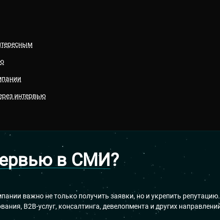
нтересным
ью
мпании
ерез интервью
тервью в СМИ
?
пании важно не только получить заявки, но и укрепить репутацию.
вания, B2B-услуг, консалтинга, девелопмента и других направлений