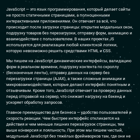
JavaScript — это язык программирования, который делает сайты
не просто статичными страницами, а полноценными
интерактивными приложениями. Он отвечает за всё, что
происходит после загрузки страницы: открытие модальных окон,
подгрузку товаров без перезагрузки, отправку форм, анимацию и
взаимодействие с пользователем. В наших проектах JS
используется для реализации любой клиентской логики,
которую невозможно решить средствами HTML и CSS.
Мы пишем на JavaScript динамические интерфейсы, валидацию
форм в реальном времени, подгрузку контента по скроллу
(бесконечные ленты), отправку данных на сервер без
перезагрузки страницы (AJAX), а также сложные анимации и
микровзаимодействия, которые делают интерфейс понятным и
отзывчивым. Кроме того, JavaScript отвечает за проверку данных
перед отправкой на сервер, что снижает нагрузку на бэкенд и
ускоряет обработку запросов.
Главное преимущество для бизнеса — удобство пользователей и
скорость реакции. Чем быстрее интерфейс откликается на
действия и чем меньше лишних перезагрузок страницы, тем
выше конверсия и лояльность. При этом мы пишем чистый,
модульный JavaScript без тяжёлых фреймворков там, где они не