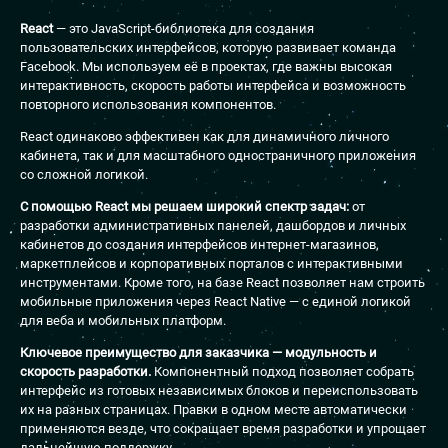
React
— это JavaScript-библиотека для создания
пользовательских интерфейсов, которую развивает команда
Facebook. Мы используем её в проектах, где важны высокая
интерактивность, скорость работы интерфейса и возможность
повторного использования компонентов.
React одинаково эффективен как для динамичного личного
кабинета, так и для масштабного одностраничного приложения
со сложной логикой.
С помощью React мы решаем широкий спектр задач:
от
разработки административных панелей, дашбордов и личных
кабинетов до создания интерфейсов интернет-магазинов,
маркетплейсов и корпоративных порталов с интерактивными
инструментами. Кроме того, на базе React позволяет нам строить
мобильные приложения через React Native — с единой логикой
для веба и мобильных платформ.
Ключевое преимущество для заказчика — модульность и
скорость разработки.
Компонентный подход позволяет собрать
интерфейс из готовых независимых блоков и переиспользовать
их на разных страницах. Правки в одном месте автоматически
применяются везде, что сокращает время разработки и упрощает
дальнейшую поддержку.