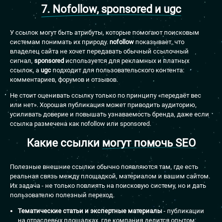
7. Nofollow, sponsored и ugc
У ссылок могут быть атрибуты, которые помогают поисковым
системам понимать их природу.
nofollow
показывает, что
владелец сайта не хочет передавать обычный ссылочный
сигнал,
sponsored
используется для рекламных и платных
ссылок, а
ugc
подходит для пользовательского контента:
комментариев, форумов и отзывов.
Не стоит оценивать ссылку только по принципу «передаёт вес
или нет». Хорошая публикация может приводить аудиторию,
усиливать доверие и повышать узнаваемость бренда, даже если
ссылка размечена как nofollow или sponsored.
Какие ссылки
могут помочь SEO
Полезные внешние ссылки обычно появляются там, где есть
реальная связь между площадкой, материалом и вашим сайтом.
Их задача - не только повлиять на поисковую систему, но и дать
пользователю полезный переход.
Тематические статьи и экспертные материалы
- публикации
на отраслевых площадках, где компания делится опытом,