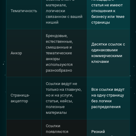
материале,
статья не имеют
Тематичность
логически
отношения к
связанном с вашей
бизнесу или теме
нишей
страницы
Брендовые,
естественные,
Десятки ссылок с
смешанные и
одинаковыми
Анкор
тематические
коммерческими
анкоры
ключами
используются
разнообразно
Ссылки ведут не
только на главную,
Все ссылки ведут
Страница-
но и на услуги,
на одну страницу
акцептор
статьи, кейсы,
без логики
полезные
распределения
материалы
Ссылки
появляются
Резкий