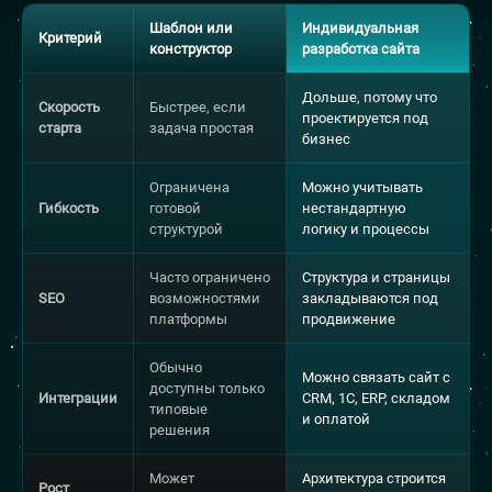
Шаблон или
Индивидуальная
Критерий
конструктор
разработка сайта
Дольше, потому что
Скорость
Быстрее, если
проектируется под
старта
задача простая
бизнес
Ограничена
Можно учитывать
Гибкость
готовой
нестандартную
структурой
логику и процессы
Часто ограничено
Структура и страницы
SEO
возможностями
закладываются под
платформы
продвижение
Обычно
Можно связать сайт с
доступны только
Интеграции
CRM, 1С, ERP, складом
типовые
и оплатой
решения
Может
Архитектура строится
Рост