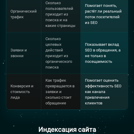
Сколько
Помогает понять,
пользователей
Органический
растёт ли реальный
приходит из
трафик
поток посетителей
поиска и на
из SEO
какие страницы
Сколько
целевых
Показывает вклад
Заявки и
действий
SEO в обращения, а
звонки
приходит из
не только в
органического
посещаемость
поиска
Как трафик
Помогает оценить
Конверсия и
превращается в
эффективность SEO
стоимость
заявки и
как канала
лида
сколько стоит
привлечения
обращение
клиентов
Индексация сайта