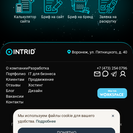
Калькулятор
Бриф на сайт
Бриф на бренд
Заявка на
сайта
раскрутку
Воронеж, ул. Пятницкого, д. 40
О компании
Разработка
+7 (473) 254 0796
Портфолио
IT для бизнеса
Клиентам
Продвижение
Отзывы
Хостинг
Блог
Дизайн
Вакансии
Контакты
✕
Мы используем файлы cookie для вашего
удобства.
Подробнее
Государственная аккредитация в области информационных
технологий
ПОНЯТНО