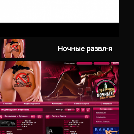
11.05.2015
tender.kellogg.ru
Ночные развл-я