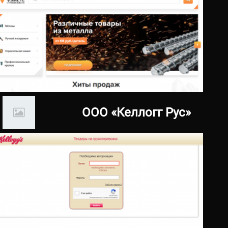
21.08.2019
vsmete.ru
ООО «Келлогг Рус»