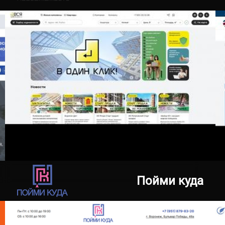
07.08.2024
vsya-nedvizhimost.ru
Пойми куда