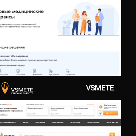
29.06.2021
inko-service.ru
VSMETE