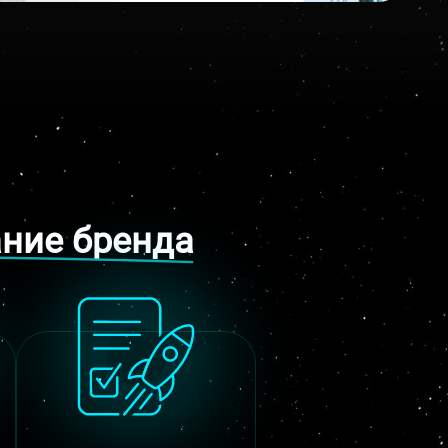
02.12.2008
www.srkcr.cz
ание бренда