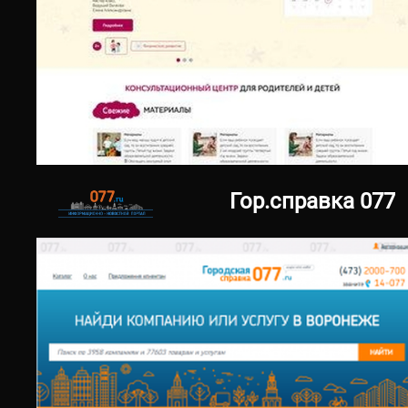
30.12.2020
родителидети.рф
Гор.справка 077