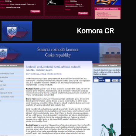
17.07.2011
krokodilam.084vrn.ru
Komora CR