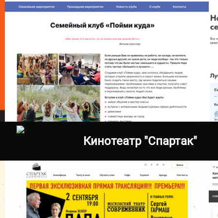
22.12.2022
поймикуда.рф
Кинотеатр "Спартак"