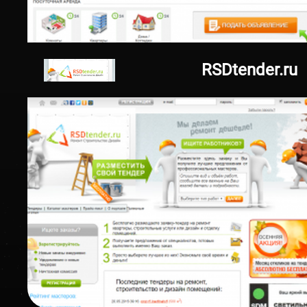
18.08.2014
yablokoo.ru
RSDtender.ru