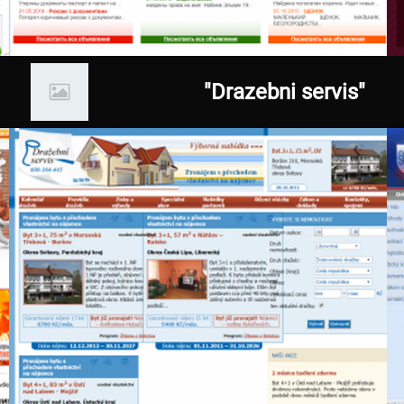
21.09.2012
www.burovrn.ru
"Drazebni servis"