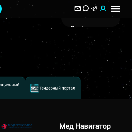
Портфолио
О Компании
Клиентам
Отзывы
Блог
ационный
Вакансии
Тендерный портал
Контакты
Воронеж
ул. Пятницкого 40
Мед Навигатор