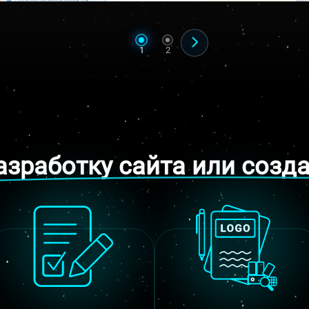
21.01.2010
www.drazebniservis.cz
1
2
азработку сайта или созд