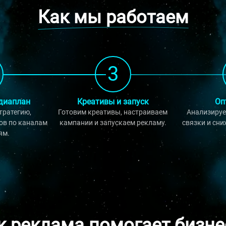
Как мы работаем
3
едиаплан
Креативы и запуск
Оп
тратегию,
Готовим креативы, настраиваем
Анализируе
тов по каналам
кампании и запускаем рекламу.
связки и сни
ям.
к реклама помогает бизне