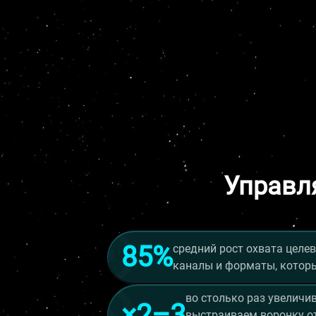
Управл
85%
средний рост охвата целев
каналы и форматы, которы
во столько раз увеличив
×2–3
выстраиваем воронку от