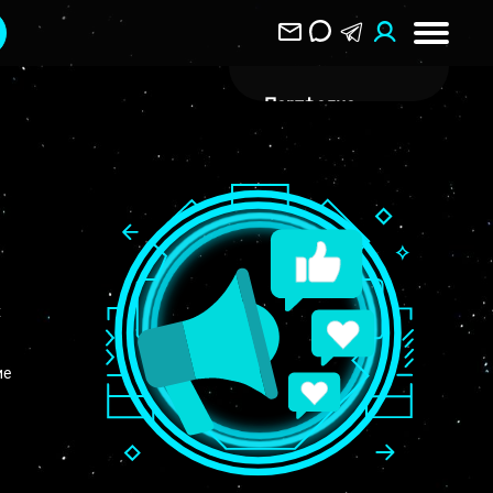
Портфолио
О Компании
Клиентам
Отзывы
Блог
х
Вакансии
Контакты
ие
Воронеж
ул. Пятницкого 40