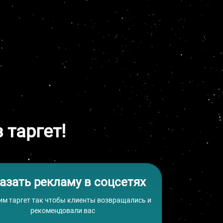
 таргет!
азать рекламу в соцсетях
им таргет так чтобы клиенты возвращались и
рекомендовали вас