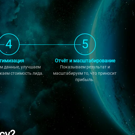
4
5
тимизация
Отчёт и масштабирование
м данные, улучшаем
Показываем результат и
жаем стоимость лида.
масштабируем то, что приносит
прибыль.
су?