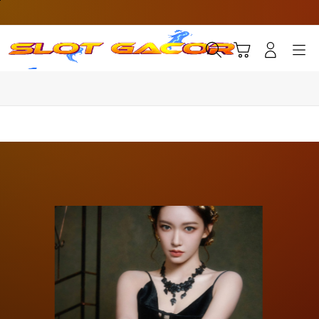
Skip
to
content
Cari
Troli
Login
Navigation
Buka Info Lebih Lanjut