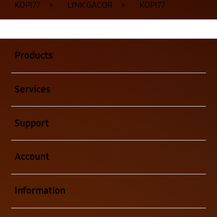
menjaga keamanan akun dengan menggunakan informasi
KOPI77
>
LINK GACOR
>
KOPI77
login yang bersifat pribadi.
Buka
Footer Navigation
Products
Buka
Services
Buka
Support
Buka
Account
Buka
Information
Buka