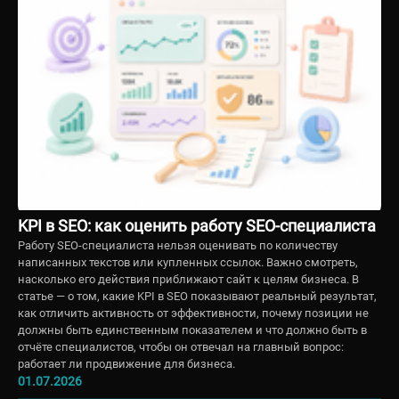
KPI в SEO: как оценить работу SEO-специалиста
Работу SEO-специалиста нельзя оценивать по количеству
написанных текстов или купленных ссылок. Важно смотреть,
насколько его действия приближают сайт к целям бизнеса. В
статье — о том, какие KPI в SEO показывают реальный результат,
как отличить активность от эффективности, почему позиции не
должны быть единственным показателем и что должно быть в
отчёте специалистов, чтобы он отвечал на главный вопрос:
работает ли продвижение для бизнеса.
01.07.2026