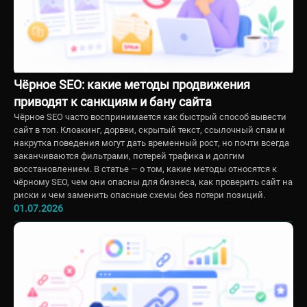
Чёрное SEO: какие методы продвижения
приводят к санкциям и бану сайта
Чёрное SEO часто воспринимается как быстрый способ вывести
сайт в топ. Клоакинг, дорвеи, скрытый текст, ссылочный спам и
накрутка поведения могут дать временный рост, но почти всегда
заканчиваются фильтрами, потерей трафика и долгим
восстановлением. В статье — о том, какие методы относятся к
чёрному SEO, чем они опасны для бизнеса, как проверить сайт на
риски и чем заменить опасные схемы без потери позиций.
01.07.2026